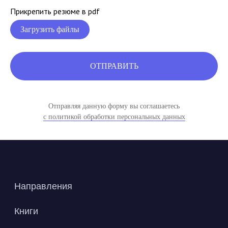
Прикрепить резюме в pdf
Загрузить файлы
ОТПРАВИТЬ
Направления
Книги
Отправляя данную форму вы соглашаетесь
Образовательные продукты
с политикой обработки персональных данных
Вакансии
Контакты
Договор-оферта
Документы
Сведения об образовательной организации
Политика конфиденциальности
ООО Авторский дом «‎Светоч»
Образовательная лицензия