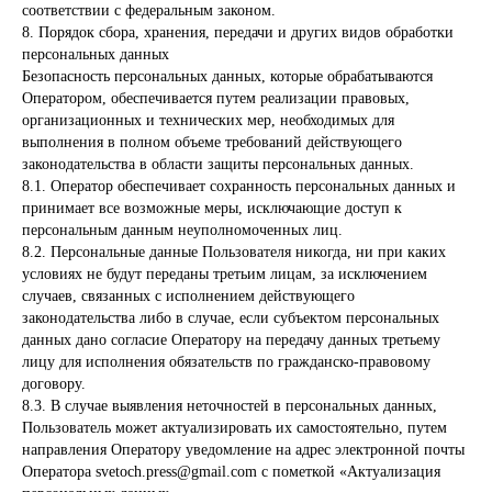
соответствии с федеральным законом.
8. Порядок сбора, хранения, передачи и других видов обработки
персональных данных
Безопасность персональных данных, которые обрабатываются
Оператором, обеспечивается путем реализации правовых,
Направления
организационных и технических мер, необходимых для
Книги
выполнения в полном объеме требований действующего
законодательства в области защиты персональных данных.
Образовательные продукты
8.1. Оператор обеспечивает сохранность персональных данных и
принимает все возможные меры, исключающие доступ к
Вакансии
персональным данным неуполномоченных лиц.
8.2. Персональные данные Пользователя никогда, ни при каких
Контакты
условиях не будут переданы третьим лицам, за исключением
случаев, связанных с исполнением действующего
законодательства либо в случае, если субъектом персональных
Договор-оферта
Документы
Сведения об образовательной организации
данных дано согласие Оператору на передачу данных третьему
лицу для исполнения обязательств по гражданско-правовому
Политика конфиденциальности
договору.
8.3. В случае выявления неточностей в персональных данных,
Пользователь может актуализировать их самостоятельно, путем
ООО Авторский дом «‎Светоч»
Образовательная лицензия
направления Оператору уведомление на адрес электронной почты
ИНН 7810903839 КПП 784001001
№Л035-01271-78/01176050
ОГРН 1207800124278
от 26.04.2024
Оператора svetoch.press@gmail.com с пометкой «Актуализация